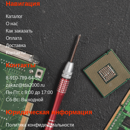
Навигация
Каталог
О нас
Как заказать
Оплата
Доставка
Контакты
Контакты
8-910-789-64-52
zakaz@tda2000.ru
Пн-Пт: с 9:00 до 17:00
Сб-Вс: Выходной
Юридическая информация
Политика конфиденциальности