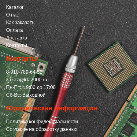
Каталог
О нас
Как заказать
Оплата
Доставка
Контакты
Контакты
8-910-789-64-52
zakaz@tda2000.ru
Пн-Пт: с 9:00 до 17:00
Сб-Вс: Выходной
Юридическая информация
Политика конфиденциальности
Согласие на обработку данных