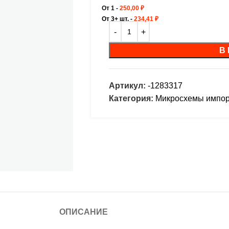
От 1 -
250,00
₽
От 3+ шт. -
234,41
₽
В
Артикул:
-1283317
Категория:
Микросхемы импо
ОПИСАНИЕ