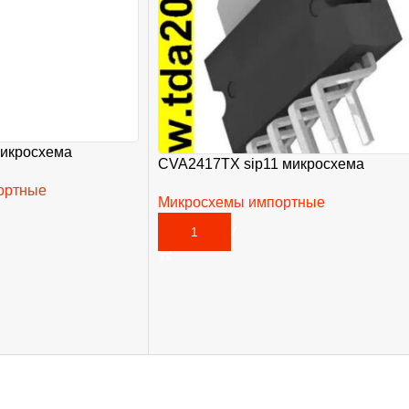
микросхема
CVA2417TX sip11 микросхема
ортные
Микросхемы импортные
465,00
₽
В КОРЗИНУ