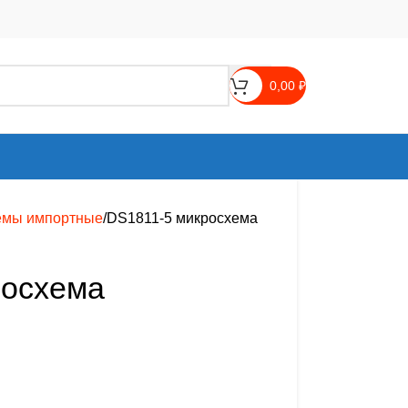
0,00
₽
емы импортные
DS1811-5 микросхема
росхема