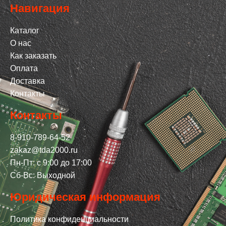
Навигация
Каталог
О нас
Как заказать
Оплата
Доставка
Контакты
Контакты
8-910-789-64-52
zakaz@tda2000.ru
Пн-Пт: с 9:00 до 17:00
Сб-Вс: Выходной
Юридическая информация
Политика конфиденциальности