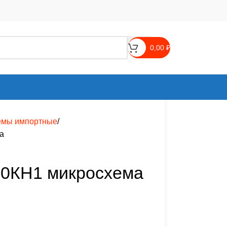
0,00
₽
емы импортные
а
90КН1 микросхема