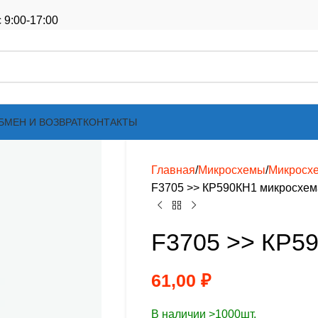
 9:00-17:00
БМЕН И ВОЗВРАТ
КОНТАКТЫ
Главная
Микросхемы
Микросх
F3705 >> КР590КН1 микросхем
F3705 >> КР5
61,00
₽
В наличии >1000шт.