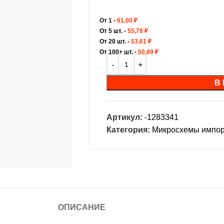
От 1 -
61,00
₽
От 5 шт. -
55,78
₽
От 20 шт. -
53,61
₽
От 100+ шт. -
50,89
₽
В
Артикул:
-1283341
Категория:
Микросхемы импо
ОПИСАНИЕ