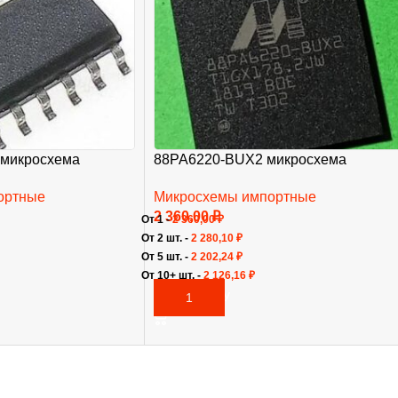
 микросхема
88PA6220-BUX2 микросхема
ортные
Микросхемы импортные
2 360,00
₽
От 1 -
2 360,00
₽
От 2 шт. -
2 280,10
₽
От 5 шт. -
2 202,24
₽
От 10+ шт. -
2 126,16
₽
В КОРЗИНУ