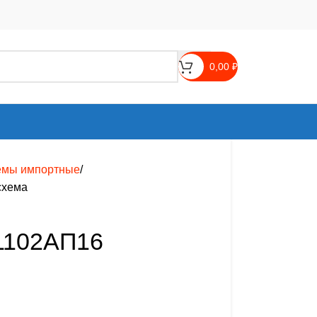
0,00
₽
емы импортные
схема
1102АП16