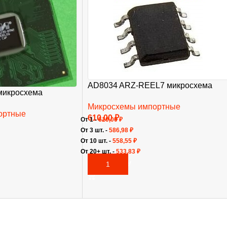
AD8034 ARZ-REEL7 микросхема
микросхема
Микросхемы импортные
ортные
610,00
₽
От 1 -
610,00
₽
От 3 шт. -
586,98
₽
От 10 шт. -
558,55
₽
От 20+ шт. -
533,83
₽
В КОРЗИНУ