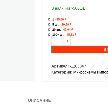
В наличии >500шт.
От 1 -
55,00
₽
От 5 шт. -
49,59
₽
От 20 шт. -
47,64
₽
От 100+ шт. -
45,31
₽
В
Артикул:
-1283347
Категория:
Микросхемы импо
ОПИСАНИЕ