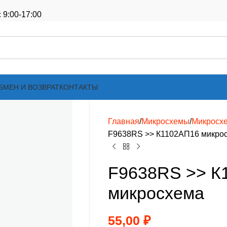
 9:00-17:00
БМЕН И ВОЗВРАТ
КОНТАКТЫ
Главная
Микросхемы
Микросх
F9638RS >> К1102АП16 микро
F9638RS >> К
микросхема
55,00
₽