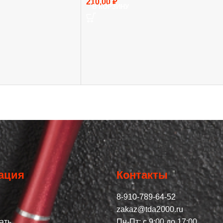
210,00
₽
В КОРЗИНУ
ация
Контакты
8-910-789-64-52
zakaz@tda2000.ru
ать
Пн-Пт: с 9:00 до 17:00