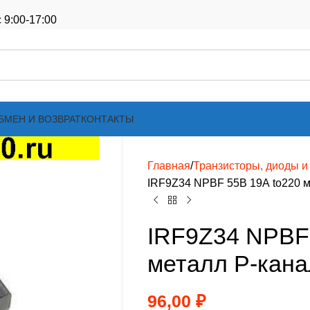
 9:00-17:00
БМЕН И ВОЗВРАТ
КОНТАКТЫ
Главная
Транзисторы, диоды и т
IRF9Z34 NPBF 55В 19А to220 м
IRF9Z34 NPBF 
металл P-кана
96,00
₽