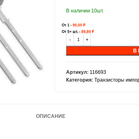
В наличии 10шт.
От 1 -
96,00
₽
От 5+ шт. -
89,89
₽
В
Артикул:
116693
Категория:
Транзисторы импо
ОПИСАНИЕ