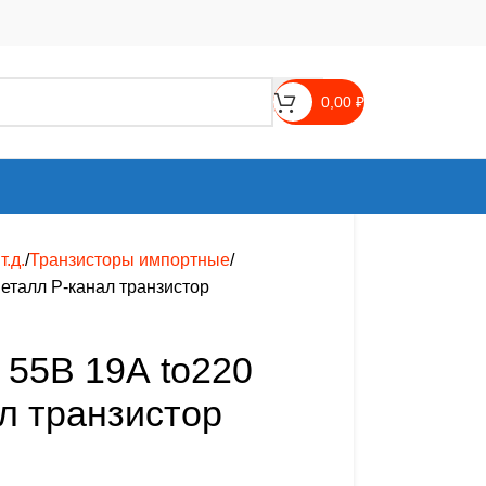
0,00
₽
.д.
Транзисторы импортные
еталл P-канал транзистор
55В 19А to220
л транзистор