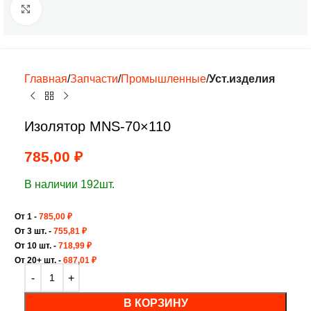
Нажмите, чтобы увеличить
Главная
Запчасти
Промышленные
Уст.изделия
Изолятор MNS-70×110
785,00
₽
В наличии 192шт.
От 1 -
785,00
₽
От 3 шт. -
755,81
₽
От 10 шт. -
718,99
₽
От 20+ шт. -
687,01
₽
В КОРЗИНУ