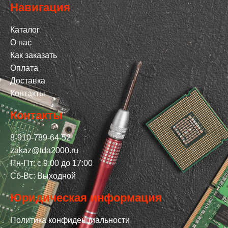
Навигация
Каталог
О нас
Как заказать
Оплата
Доставка
Контакты
Контакты
8-910-789-64-52
zakaz@tda2000.ru
Пн-Пт: с 9:00 до 17:00
Сб-Вс: Выходной
Юридическая информация
Политика конфиденциальности