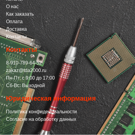
О нас
Как заказать
Оплата
Доставка
Контакты
Контакты
8-910-789-64-52
zakaz@tda2000.ru
Пн-Пт: с 9:00 до 17:00
Сб-Вс: Выходной
Юридическая информация
Политика конфиденциальности
Согласие на обработку данных