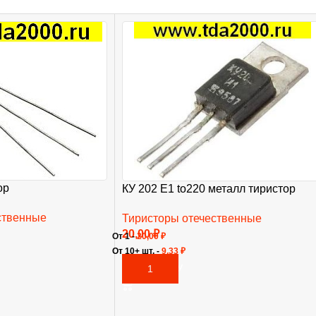
ор
КУ 202 Е1 to220 металл тиристор
ственные
Тиристоры отечественные
20,00
₽
От 1 -
20,00
₽
От 10+ шт. -
9,33
₽
В КОРЗИНУ