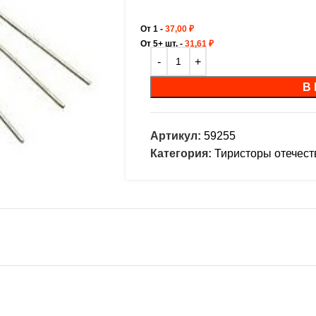
От 1 -
37,00
₽
От 5+ шт. -
31,61
₽
В
Артикул:
59255
Категория:
Тиристоры отечес