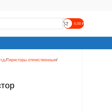
0,00
₽
.д.
Тиристоры отечественные
стор