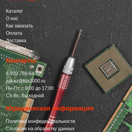
Каталог
О нас
Как заказать
Оплата
Доставка
Контакты
Контакты
8-910-789-64-52
zakaz@tda2000.ru
Пн-Пт: с 9:00 до 17:00
Сб-Вс: Выходной
Юридическая информация
Политика конфиденциальности
Согласие на обработку данных