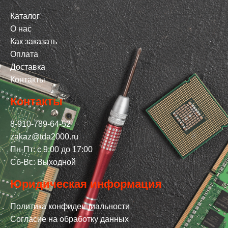
Каталог
О нас
Как заказать
Оплата
Доставка
Контакты
Контакты
8-910-789-64-52
zakaz@tda2000.ru
Пн-Пт: с 9:00 до 17:00
Сб-Вс: Выходной
Юридическая информация
Политика конфиденциальности
Согласие на обработку данных