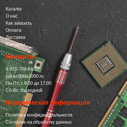
Каталог
О нас
Как заказать
Оплата
Доставка
Контакты
Контакты
8-910-789-64-52
zakaz@tda2000.ru
Пн-Пт: с 9:00 до 17:00
Сб-Вс: Выходной
Юридическая информация
Политика конфиденциальности
Согласие на обработку данных