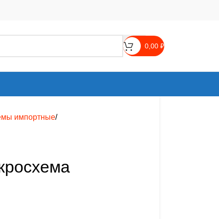
0,00
₽
емы импортные
кросхема