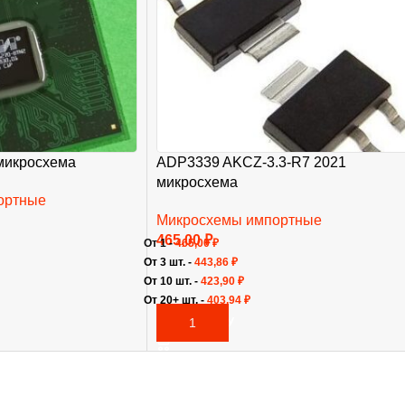
микросхема
ADP3339 AKCZ-3.3-R7 2021
микросхема
ортные
Микросхемы импортные
465,00
₽
От 1 -
465,00
₽
От 3 шт. -
443,86
₽
От 10 шт. -
423,90
₽
От 20+ шт. -
403,94
₽
В КОРЗИНУ