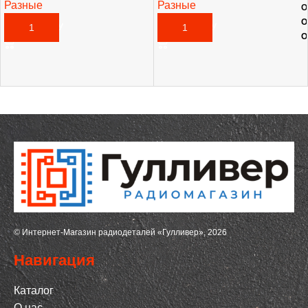
Разные
Разные
О
120,00
₽
58,00
₽
О
В КОРЗИНУ
В КОРЗИНУ
О
© Интернет-Магазин радиодеталей «Гулливер», 2026
Навигация
Каталог
О нас