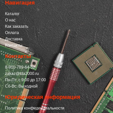
Навигация
Каталог
О нас
Как заказать
Оплата
Доставка
Контакты
Контакты
8-910-789-64-52
zakaz@tda2000.ru
Пн-Пт: с 9:00 до 17:00
Сб-Вс: Выходной
Юридическая информация
Политика конфиденциальности