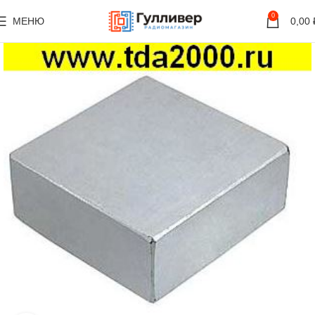
0
МЕНЮ
0,00