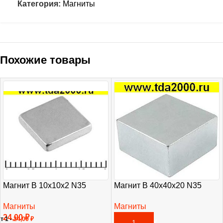
Категория:
Магниты
Похожие товары
Магнит B 10x10x2 N35
Магнит B 40x40x20 N35
Магниты
Магниты
24,00
₽
2 615,00
₽
т 1 -
24,00
₽
В КОРЗИНУ