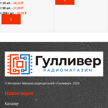
т 10 шт. -
18,13
₽
т 50 шт. -
17,29
₽
т 200+ шт. -
16,55
₽
В КОРЗИНУ
© Интернет-Магазин радиодеталей «Гулливер», 2026
Навигация
Каталог