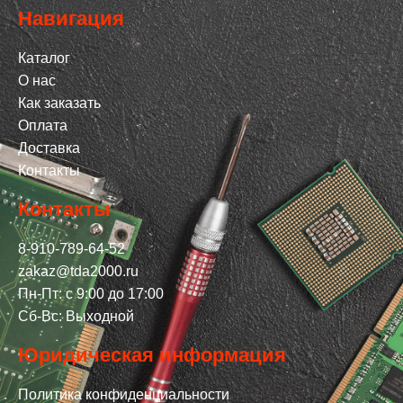
Навигация
Каталог
О нас
Как заказать
Оплата
Доставка
Контакты
Контакты
8-910-789-64-52
zakaz@tda2000.ru
Пн-Пт: с 9:00 до 17:00
Сб-Вс: Выходной
Юридическая информация
Политика конфиденциальности