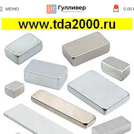
0
МЕНЮ
0,00