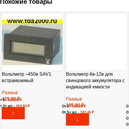
Похожие товары
Вольтметр ~450в SAV1
Вольтметр 6в-12в для
встраиваемый
свинцового аккумулятора с
индикацией емкости
Разные
425,00
₽
Разные
т 1 -
425,00
₽
195,00
₽
т 3+ шт. -
404,94
₽
От 1 -
195,00
₽
О
От 5+ шт. -
182,46
₽
О
В КОРЗИНУ
О
В КОРЗИНУ
О