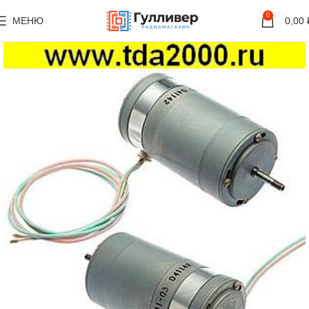
0
МЕНЮ
0,00