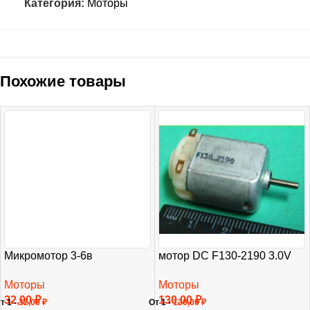
Категория:
Моторы
Похожие товары
Микромотор 3-6в
мотор DC F130-2190 3.0V
Моторы
Моторы
32,00
₽
130,00
₽
т 1 -
32,00
₽
От 1 -
130,00
₽