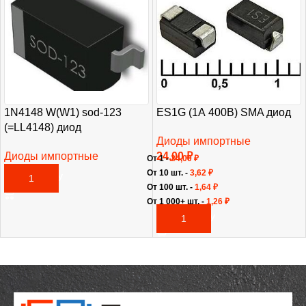
1N4148 W(W1) sod-123
ES1G (1А 400В) SMA диод
(=LL4148) диод
Диоды импортные
Диоды импортные
24,00
₽
От 1 -
24,00
₽
20,00
₽
От 10 шт. -
3,62
₽
В КОРЗИНУ
От 100 шт. -
1,64
₽
От 1 000+ шт. -
1,26
₽
В КОРЗИНУ