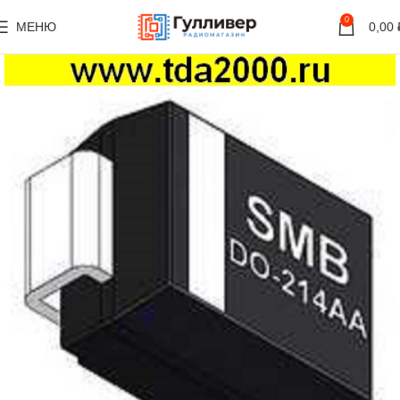
0
МЕНЮ
0,00