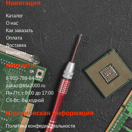
Навигация
Каталог
О нас
Как заказать
Оплата
Доставка
Контакты
Контакты
8-910-789-64-52
zakaz@tda2000.ru
Пн-Пт: с 9:00 до 17:00
Сб-Вс: Выходной
Юридическая информация
Политика конфиденциальности