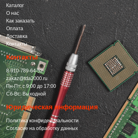
Каталог
О нас
Как заказать
Оплата
Доставка
Контакты
Контакты
8-910-789-64-52
zakaz@tda2000.ru
Пн-Пт: с 9:00 до 17:00
Сб-Вс: Выходной
Юридическая информация
Политика конфиденциальности
Согласие на обработку данных