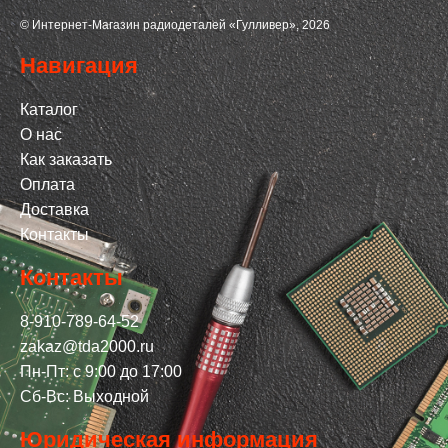
© Интернет-Магазин радиодеталей «Гулливер», 2026
Навигация
Каталог
О нас
Как заказать
Оплата
Доставка
Контакты
Контакты
8-910-789-64-52
zakaz@tda2000.ru
Пн-Пт: с 9:00 до 17:00
Сб-Вс: Выходной
Юридическая информация