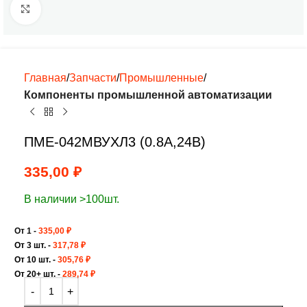
Нажмите, чтобы увеличить
Главная
Запчасти
Промышленные
Компоненты промышленной автоматизации
ПМЕ-042МВУХЛ3 (0.8А,24В)
335,00
₽
В наличии >100шт.
От 1 -
335,00
₽
От 3 шт. -
317,78
₽
От 10 шт. -
305,76
₽
От 20+ шт. -
289,74
₽