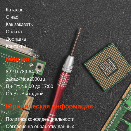
Каталог
О нас
Как заказать
Оплата
Доставка
Контакты
Контакты
8-910-789-64-52
zakaz@tda2000.ru
Пн-Пт: с 9:00 до 17:00
Сб-Вс: Выходной
Юридическая информация
Политика конфиденциальности
Согласие на обработку данных