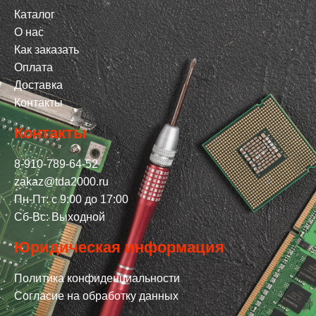
Каталог
О нас
Как заказать
Оплата
Доставка
Контакты
Контакты
8-910-789-64-52
zakaz@tda2000.ru
Пн-Пт: с 9:00 до 17:00
Сб-Вс: Выходной
Юридическая информация
Политика конфиденциальности
Согласие на обработку данных