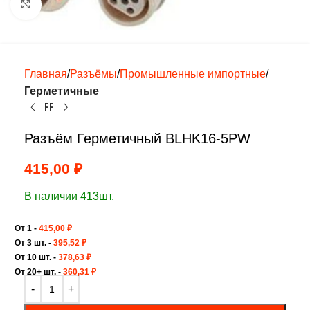
Нажмите, чтобы увеличить
Главная
Разъёмы
Промышленные импортные
Герметичные
Разъём Герметичный BLHK16-5PW
415,00
₽
В наличии 413шт.
От 1 -
415,00
₽
От 3 шт. -
395,52
₽
От 10 шт. -
378,63
₽
От 20+ шт. -
360,31
₽