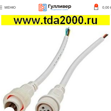
0
МЕНЮ
0,00