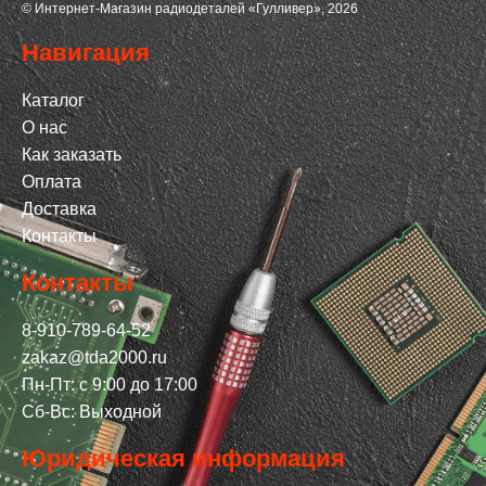
© Интернет-Магазин радиодеталей «Гулливер», 2026
Навигация
Каталог
О нас
Как заказать
Оплата
Доставка
Контакты
Контакты
8-910-789-64-52
zakaz@tda2000.ru
Пн-Пт: с 9:00 до 17:00
Сб-Вс: Выходной
Юридическая информация