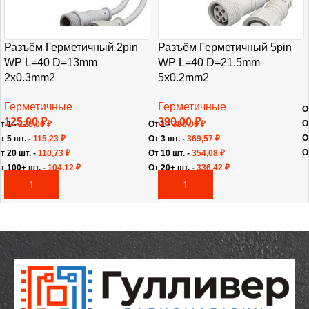
Разъём Герметичный 2pin
Разъём Герметичный 5pin
WP L=40 D=13mm
WP L=40 D=21.5mm
2х0.3mm2
5х0.2mm2
Герметичные
Герметичные
О
125,00
₽
390,00
₽
О
т 1 -
125,00
₽
От 1 -
390,00
₽
О
т 5 шт. -
115,23
₽
От 3 шт. -
369,57
₽
О
т 20 шт. -
110,73
₽
От 10 шт. -
354,08
₽
т 100+ шт. -
104,12
₽
От 20+ шт. -
336,42
₽
В КОРЗИНУ
В КОРЗИНУ