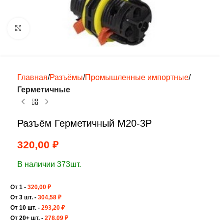
Нажмите, чтобы увеличить
Главная
Разъёмы
Промышленные импортные
Герметичные
Разъём Герметичный M20-3P
320,00
₽
В наличии 373шт.
От 1 -
320,00
₽
От 3 шт. -
304,58
₽
От 10 шт. -
293,20
₽
От 20+ шт. -
278,09
₽