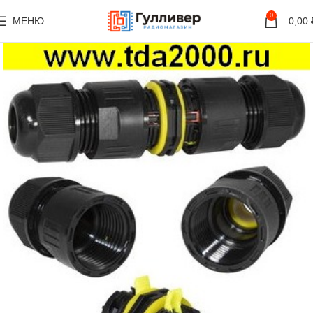
0
МЕНЮ
0,00