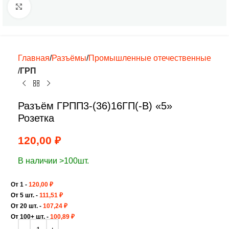
Нажмите, чтобы увеличить
Главная
Разъёмы
Промышленные отечественные
ГРП
Разъём ГРПП3-(36)16ГП(-В) «5»
Розетка
120,00
₽
В наличии >100шт.
От 1 -
120,00
₽
От 5 шт. -
111,51
₽
От 20 шт. -
107,24
₽
От 100+ шт. -
100,89
₽