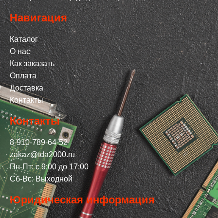
Навигация
Каталог
О нас
Как заказать
Оплата
Доставка
Контакты
Контакты
8-910-789-64-52
zakaz@tda2000.ru
Пн-Пт: с 9:00 до 17:00
Сб-Вс: Выходной
Юридическая информация