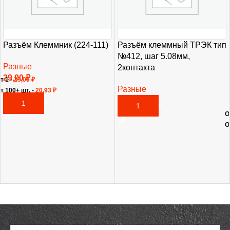
Разъём Клеммник (224-111)
Разъём клеммный ТРЭК тип
№412, шаг 5.08мм,
Разные
2контакта
29,00
₽
т 1 -
29,00
₽
Разные
т 100+ шт. -
20,93
₽
31,00
₽
В КОРЗИНУ
В КОРЗИНУ
О
О