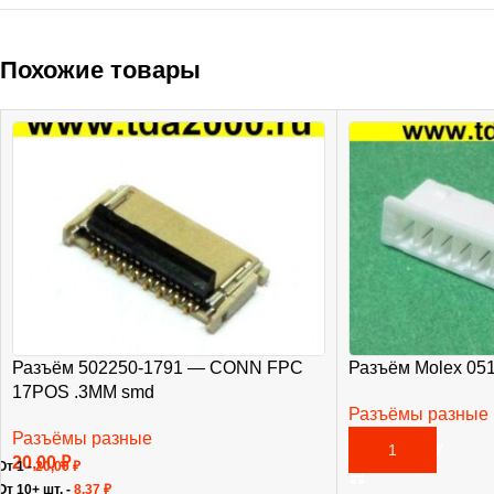
Похожие товары
Разъём 502250-1791 — CONN FPC
Разъём Molex 05
17POS .3MM smd
Разъёмы разные
Разъёмы разные
20,00
₽
В КОРЗИНУ
20,00
₽
От 1 -
20,00
₽
От 10+ шт. -
8,37
₽