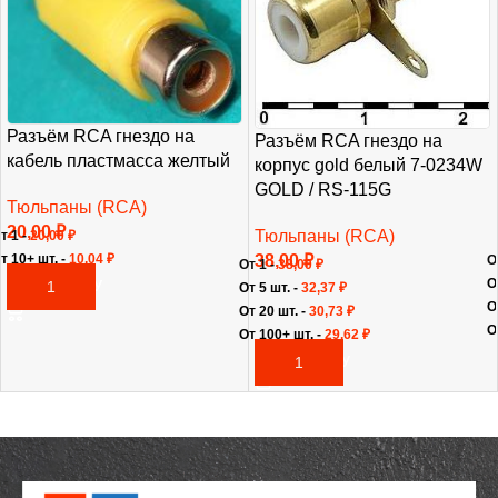
Разъём RCA гнездо на
Разъём RCA гнездо на
кабель пластмасса желтый
корпус gold белый 7-0234W
GOLD / RS-115G
Тюльпаны (RCA)
20,00
₽
Тюльпаны (RCA)
т 1 -
20,00
₽
38,00
₽
т 10+ шт. -
10,04
₽
О
От 1 -
38,00
₽
О
В КОРЗИНУ
От 5 шт. -
32,37
₽
О
От 20 шт. -
30,73
₽
О
От 100+ шт. -
29,62
₽
В КОРЗИНУ