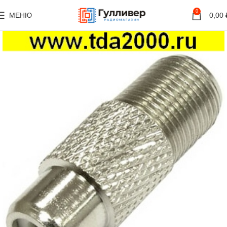
0
МЕНЮ
0,00