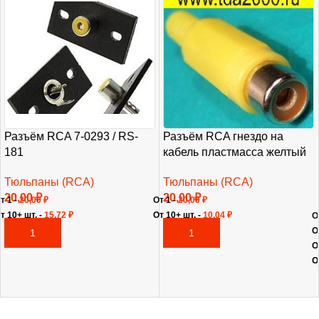
Разъём RCA 7-0293 / RS-
Разъём RCA гнездо на
181
кабель пластмасса желтый
Тюльпаны (RCA)
Тюльпаны (RCA)
20,00
₽
20,00
₽
т 1 -
20,00
₽
От 1 -
20,00
₽
т 10+ шт. -
15,72
₽
От 10+ шт. -
10,04
₽
О
О
В КОРЗИНУ
В КОРЗИНУ
О
О