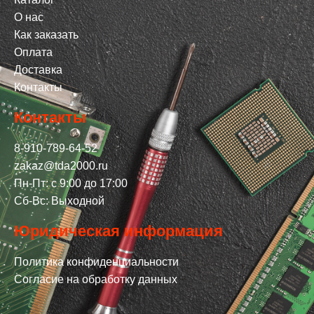
О нас
Как заказать
Оплата
Доставка
Контакты
Контакты
8-910-789-64-52
zakaz@tda2000.ru
Пн-Пт: с 9:00 до 17:00
Сб-Вс: Выходной
Юридическая информация
Политика конфиденциальности
Согласие на обработку данных