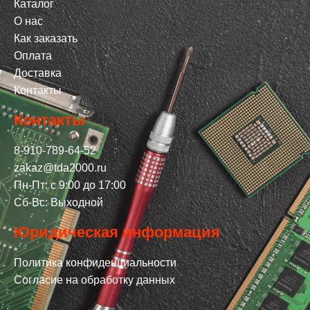
Каталог
О нас
Как заказать
Оплата
Доставка
Контакты
Контакты
8-910-789-64-52
zakaz@tda2000.ru
Пн-Пт: с 9:00 до 17:00
Сб-Вс: Выходной
Юридическая информация
Политика конфиденциальности
Согласие на обработку данных