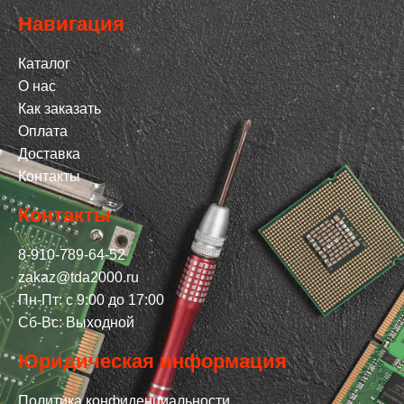
Навигация
Каталог
О нас
Как заказать
Оплата
Доставка
Контакты
Контакты
8-910-789-64-52
zakaz@tda2000.ru
Пн-Пт: с 9:00 до 17:00
Сб-Вс: Выходной
Юридическая информация
Политика конфиденциальности