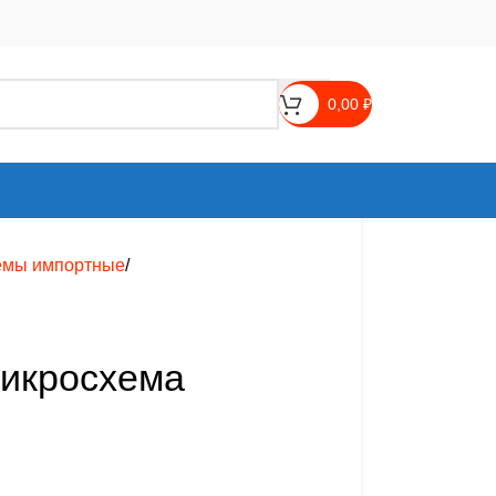
0,00
₽
емы импортные
микросхема