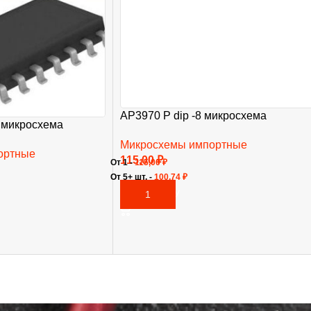
AP3970 P dip -8 микросхема
 микросхема
Микросхемы импортные
ортные
115,00
₽
От 1 -
115,00
₽
От 5+ шт. -
100,74
₽
В КОРЗИНУ