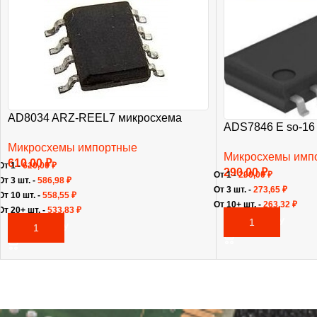
AD8034 ARZ-REEL7 микросхема
ADS7846 E so-16
Микросхемы импортные
Микросхемы имп
610,00
₽
От 1 -
610,00
₽
290,00
₽
От 1 -
290,00
₽
От 3 шт. -
586,98
₽
От 3 шт. -
273,65
₽
От 10 шт. -
558,55
₽
От 10+ шт. -
263,32
₽
От 20+ шт. -
533,83
₽
В КОРЗИНУ
В КОРЗИНУ