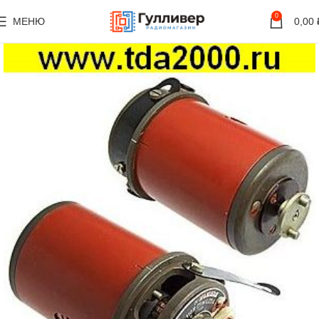
0
МЕНЮ
0,00