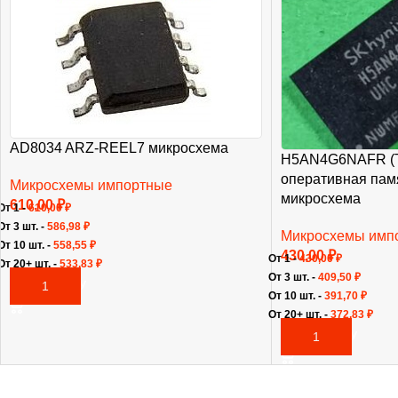
AD8034 ARZ-REEL7 микросхема
H5AN4G6NAFR (
оперативная па
Микросхемы импортные
микросхема
610,00
₽
От 1 -
610,00
₽
От 3 шт. -
586,98
₽
Микросхемы имп
От 10 шт. -
558,55
₽
430,00
₽
От 1 -
430,00
₽
От 20+ шт. -
533,83
₽
От 3 шт. -
409,50
₽
В КОРЗИНУ
От 10 шт. -
391,70
₽
От 20+ шт. -
372,83
₽
В КОРЗИНУ