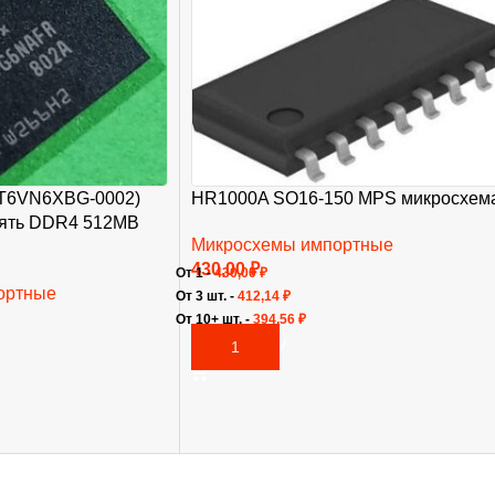
T6VN6XBG-0002)
HR1000A SO16-150 MPS микросхем
мять DDR4 512MB
Микросхемы импортные
430,00
₽
От 1 -
430,00
₽
ортные
От 3 шт. -
412,14
₽
От 10+ шт. -
394,56
₽
В КОРЗИНУ