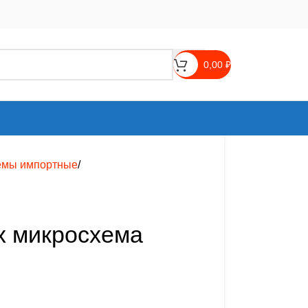
0,00
₽
емы импортные
 микросхема