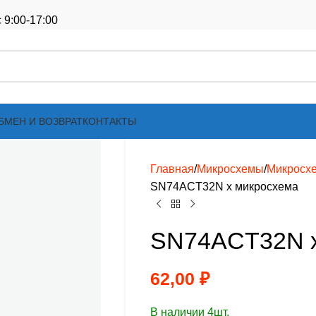
 9:00-17:00
БМЕН И ВОЗВРАТ
КОНТАКТЫ
Главная
Микросхемы
Микросх
SN74ACT32N х микросхема
SN74ACT32N х
62,00
₽
В наличии 4шт.