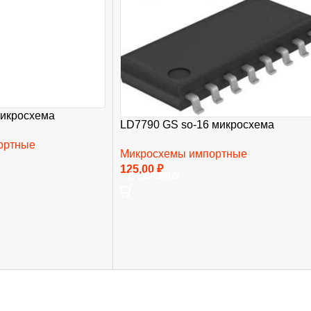
микросхема
LD7790 GS so-16 микросхема
ортные
Микросхемы импортные
125,00
₽
В КОРЗИНУ