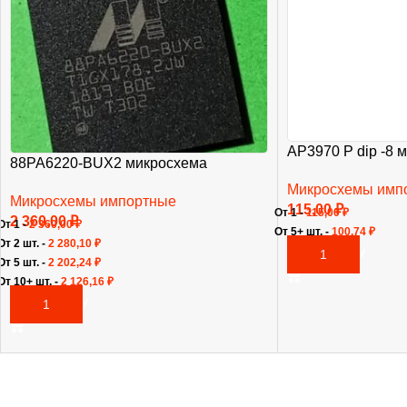
AP3970 P dip -8 
88PA6220-BUX2 микросхема
Микросхемы имп
Микросхемы импортные
115,00
₽
От 1 -
115,00
₽
2 360,00
₽
От 1 -
2 360,00
₽
От 5+ шт. -
100,74
₽
От 2 шт. -
2 280,10
₽
В КОРЗИНУ
От 5 шт. -
2 202,24
₽
От 10+ шт. -
2 126,16
₽
В КОРЗИНУ