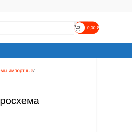
0,00
₽
емы импортные
кросхема