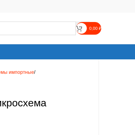
0,00
₽
емы импортные
икросхема