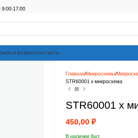
 9:00-17:00
БМЕН И ВОЗВРАТ
КОНТАКТЫ
Главная
Микросхемы
Микросх
STR60001 х микросхема
STR60001 х м
450,00
₽
В наличии 8шт.