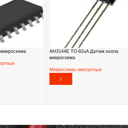
 микросхема
AH3144E TO-92uA Датчик холла
микросхема
ортные
Микросхемы импортные
35,00
₽
В КОРЗИНУ