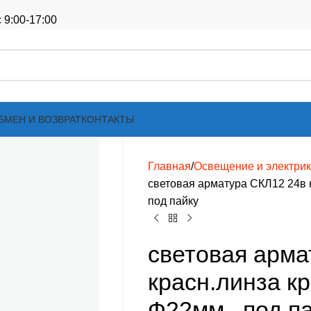
 9:00-17:00
БМЕН И ВОЗВРАТ
КОНТАКТЫ
Главная
Освещение и электри
световая арматура СКЛ12 24в 
под пайку
световая арма
красн.линза к
Ф22мм , под п