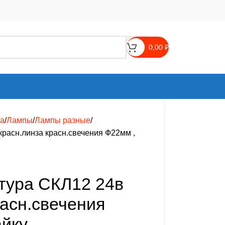
0,00
₽
ка
Лампы
Лампы разные
красн.линза красн.свечения Ф22мм ,
тура СКЛ12 24в
расн.свечения
айку