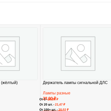
 (жёлтый)
Держатель лампы сигнальной ДЛС
Лампы разные
28,00
₽
От 1 -
28,00
₽
От 20 шт. -
21,47
₽
От 100+ шт. -
20,02
₽