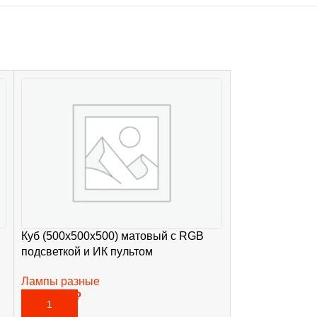
Куб (500х500х500) матовый с RGB
Лампа левити
подсветкой и ИК пультом
№22 бежевая
Лампы разные
Лампы разные
15 955,00
₽
19 920,00
₽
В КОРЗИНУ
В КОРЗИНУ