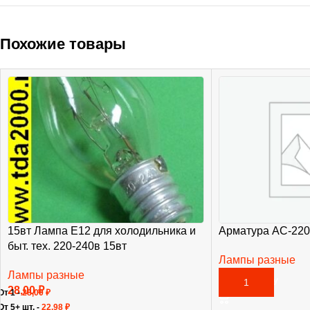
Похожие товары
15вт Лампа E12 для холодильника и
Арматура АС-220
быт. тех. 220-240в 15вт
Лампы разные
Лампы разные
140,00
₽
В КОРЗИНУ
28,00
₽
От 1 -
28,00
₽
От 5+ шт. -
22,98
₽