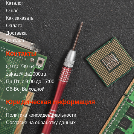
Каталог
О нас
Как заказать
Оплата
Доставка
Контакты
Контакты
8-910-789-64-52
zakaz@tda2000.ru
Пн-Пт: с 9:00 до 17:00
Сб-Вс: Выходной
Юридическая информация
Политика конфиденциальности
Согласие на обработку данных