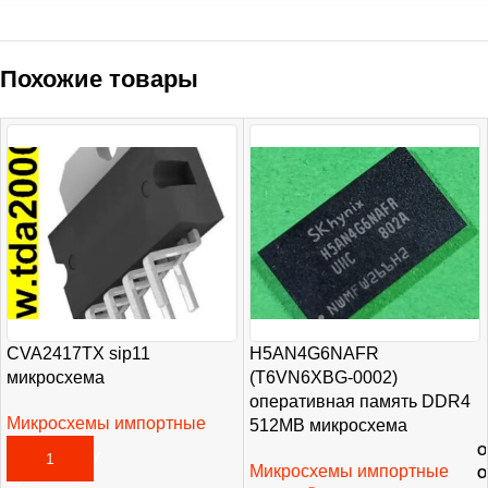
Похожие товары
CVA2417TX sip11
H5AN4G6NAFR
микросхема
(T6VN6XBG-0002)
оперативная память DDR4
Микросхемы импортные
512MB микросхема
465,00
₽
О
В КОРЗИНУ
Микросхемы импортные
О