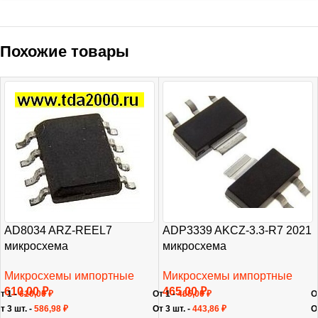
Похожие товары
AD8034 ARZ-REEL7
ADP3339 AKCZ-3.3-R7 2021
микросхема
микросхема
Микросхемы импортные
Микросхемы импортные
610,00
₽
465,00
₽
т 1 -
610,00
₽
От 1 -
465,00
₽
О
т 3 шт. -
586,98
₽
От 3 шт. -
443,86
₽
О