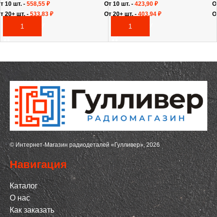
т 10 шт. -
558,55
₽
От 10 шт. -
423,90
₽
О
т 20+ шт. -
533,83
₽
От 20+ шт. -
403,94
₽
О
В КОРЗИНУ
В КОРЗИНУ
© Интернет-Магазин радиодеталей «Гулливер», 2026
Навигация
Каталог
О нас
Как заказать