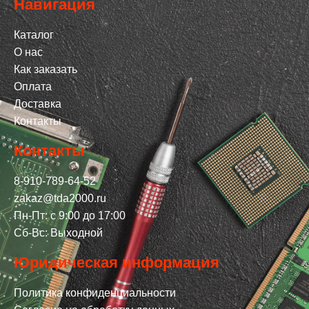
Навигация
Каталог
О нас
Как заказать
Оплата
Доставка
Контакты
Контакты
8-910-789-64-52
zakaz@tda2000.ru
Пн-Пт: с 9:00 до 17:00
Сб-Вс: Выходной
Юридическая информация
Политика конфиденциальности