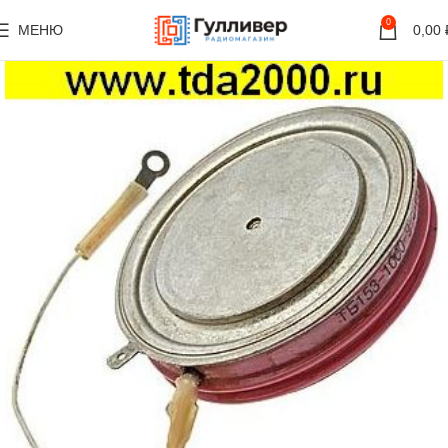
0
МЕНЮ
0,00