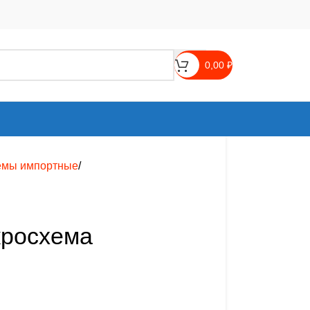
0,00
₽
емы импортные
кросхема