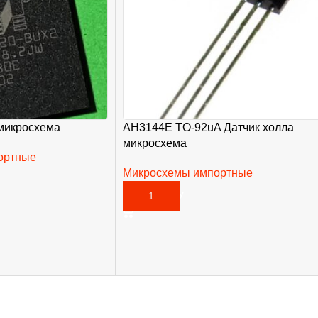
микросхема
AH3144E TO-92uA Датчик холла
микросхема
ортные
Микросхемы импортные
35,00
₽
В КОРЗИНУ