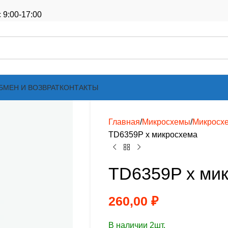
 9:00-17:00
БМЕН И ВОЗВРАТ
КОНТАКТЫ
Главная
Микросхемы
Микросх
TD6359P х микросхема
TD6359P х ми
260,00
₽
В наличии 2шт.