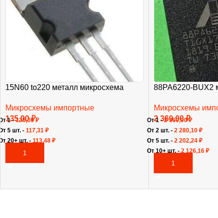
15N60 to220 металл микросхема
88PA6220-BUX2 
Микросхемы импортные
Микросхемы имп
135,00
₽
2 360,00
₽
От 1 -
135,00
₽
От 1 -
2 360,00
₽
От 5 шт. -
117,31
₽
От 2 шт. -
2 280,10
₽
От 20+ шт. -
113,48
₽
От 5 шт. -
2 202,24
₽
От 10+ шт. -
2 126,16
₽
В КОРЗИНУ
В КОРЗИНУ