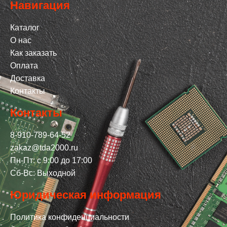
Навигация
Каталог
О нас
Как заказать
Оплата
Доставка
Контакты
Контакты
8-910-789-64-52
zakaz@tda2000.ru
Пн-Пт: с 9:00 до 17:00
Сб-Вс: Выходной
Юридическая информация
Политика конфиденциальности