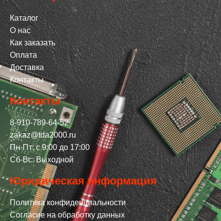
Каталог
О нас
Как заказать
Оплата
Доставка
Контакты
Контакты
8-910-789-64-52
zakaz@tda2000.ru
Пн-Пт: с 9:00 до 17:00
Сб-Вс: Выходной
Юридическая информация
Политика конфиденциальности
Согласие на обработку данных