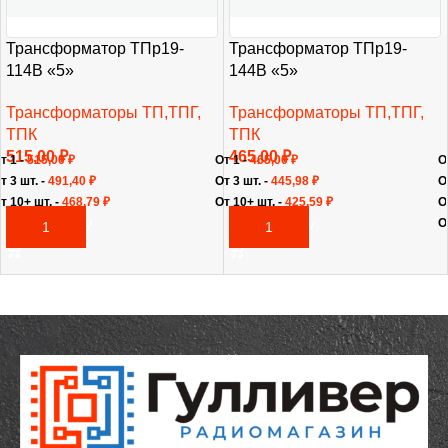
Трансформатор ТПр19-
Трансформатор ТПр19-
114В «5»
144В «5»
Трансформаторы ТП,ТПГ,
Трансформаторы ТП,ТПГ,
ТПК
ТПК
515,00
₽
465,00
₽
т 1 -
515,00
₽
От 1 -
465,00
₽
О
т 3 шт. -
491,40
₽
От 3 шт. -
445,98
₽
О
т 10+ шт. -
468,79
₽
От 10+ шт. -
425,59
₽
О
О
В КОРЗИНУ
В КОРЗИНУ